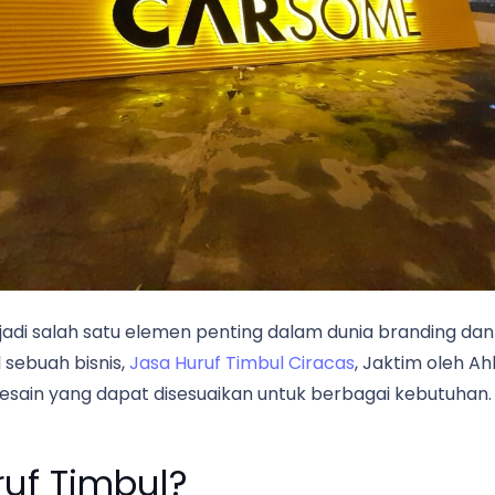
jadi salah satu elemen penting dalam dunia branding da
 sebuah bisnis,
Jasa Huruf Timbul Ciracas
, Jaktim oleh Ah
sain yang dapat disesuaikan untuk berbagai kebutuhan.
uf Timbul?