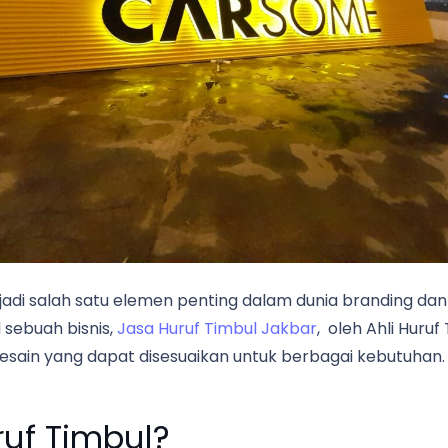
jadi salah satu elemen penting dalam dunia branding da
 sebuah bisnis,
Jasa Huruf Timbul Jakbar
, oleh Ahli Huruf
sain yang dapat disesuaikan untuk berbagai kebutuhan.
uf Timbul?