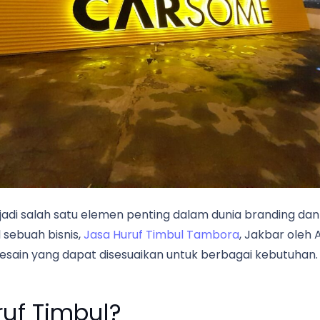
jadi salah satu elemen penting dalam dunia branding da
 sebuah bisnis,
Jasa Huruf Timbul Tambora
, Jakbar oleh 
sain yang dapat disesuaikan untuk berbagai kebutuhan.
uf Timbul?