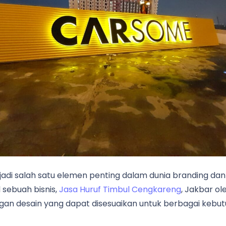
jadi salah satu elemen penting dalam dunia branding da
 sebuah bisnis,
Jasa Huruf Timbul Cengkareng
, Jakbar ol
an desain yang dapat disesuaikan untuk berbagai kebut