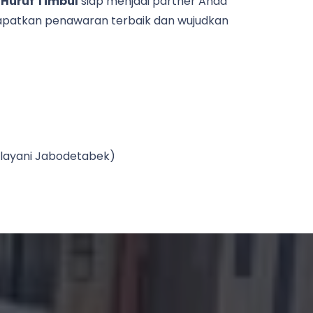
 Huruf Timbul
siap menjadi partner Anda
dapatkan penawaran terbaik dan wujudkan
Melayani Jabodetabek)